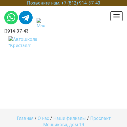
Позвоните нам: +7 (812) 914-37-43
Togg
navig
914-37-43
Автошкола на
Мечникова, д. 19
Главная
/
О нас
/
Наши филиалы
/
Проспект
Мечникова, дом 19