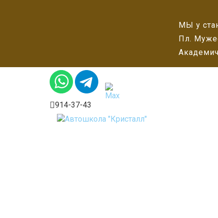
МЫ у ста
Пл. Муже
Академич
914-37-43