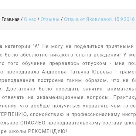
Главная
/
О нас
/
Отзывы
/
Отзыв от Яковлевой, 15.9.2016
а категории "А" Не могу не поделиться приятными 
 не было абсолютно никакого опыта вождения! У м
ло того обучение прервалось отпуском - мне п
ию преподавала Андреева Татьяна Юрьева - грамот
еподавания построена таким образом, что не бы
о. Достаточно было посещать занятия, внимател
о отвечать на экзаменационные вопросы. Практик
ения, что вообще получиться управлять чем-то се
я ТЕРПЕНИЮ, спокойствию и профессионализму инстр
дельное СПАСИБО преподавательскому составу шко
ыборе школы РЕКОМЕНДУЮ!