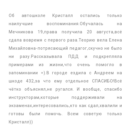
Об автошколе Кристалл остались только
наилучшие воспоминания.Обучалась на
Мечникова 19,права получила 20 августа,всё
сдала вовремя с первого раза.Теорию вела Елена
Михайловна-потрясающий педагог,скучно не было
ни разу.Рассказывала ПДД и подкрепляла
примерами из жизни,что очень помогло в
запоминании =).В городе ездила с Андреем на
шкоде 432,за что ему отдельное СПАСИБО!Всё
чётко объяснял,не ругался. И вообще, спасибо
инструкторам,которые поддерживали на
экзаменах,интересовались,кто как сдал,хвалили и
готовы были помочь. Всем советую только
Кристалл))