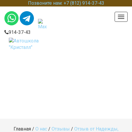
Позвоните нам: +7 (812) 914-37-43
Togg
navig
914-37-43
Главная
/
О нас
/
Отзывы
/
Отзыв от Надежды,