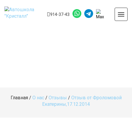
914-37-43
Togg
navig
Главная
/
О нас
/
Отзывы
/
Отзыв от Фроломовой
Екатерины,17.12.2014