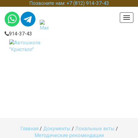
Позвоните нам: +7 (812) 914-37-43
Togg
navig
914-37-43
Методические
рекомендации
Главная
/
Документы
/
Локальные акты
/
Методические рекомендации